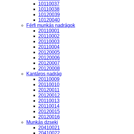
10110037
10110038
10120039
10120040
Férfi munkás nadrágok
20110001
20110002
20110003
20110004
20120005
20120006
20120007
20120008
Kantáros nadrág
20110009
20110010
20120011
20120012
20110013
20110014
20120015
20120016
Munkás dzseki
20410021
20410022