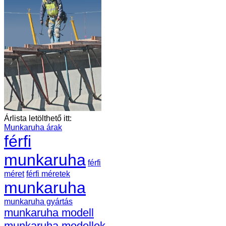
Árlista letölthető itt:
Munkaruha árak
férfi
munkaruha
férfi
méret
férfi méretek
munkaruha
munkaruha gyártás
munkaruha modell
munkaruha modellek