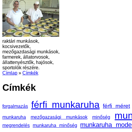
raktári munkások,
kocsivezetők,
mezőgazdasági munkások,
farmerek, állatorvosok,
állattenyésztők, hajósok,
sportolók részére.
Címlap
»
Címkék
Címkék
férfi munkaruha
férfi méret
forgalmazás
mun
munkaruha
mezőgazasági munkások
minőség
munkaruha model
megrendelés
munkaruha minőség