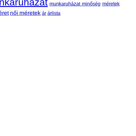
nkaruházat
munkaruházat minőség
méretek
éret
női méretek
ár
árlista