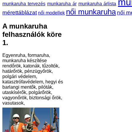
mu
munkaruha tervezés
munkaruha ár
munkaruha árlista
női munkaruha
mérettáblázat
női m
női modellek
A munkaruha
felhasználók köre
1.
Egyenruha, formaruha,
munkaruha készítése
rendőrök, katonák, tűzoltók,
határőrök, pénzügyőrök,
polgári védelem,
katasztrófavédelem, hegyi és
barlangi mentők, pilóták,
utaskísérők, polgárőrök,
vagyonőrök, biztonsági őrök,
vasutasok,