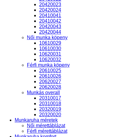
20420023
20420024
20410041
20410042
20420043
20420044
Női munka köpeny
10610029
10610030
10620031
10620032
Férfi munka köpeny
20610025
20610026
20620027
20620028
Munkás overall
20310017
20310018
20320019
20320020
Munkaruha méretek
Női mérettáblázat
Férfi mérettáblázat
Munkaruha komfort