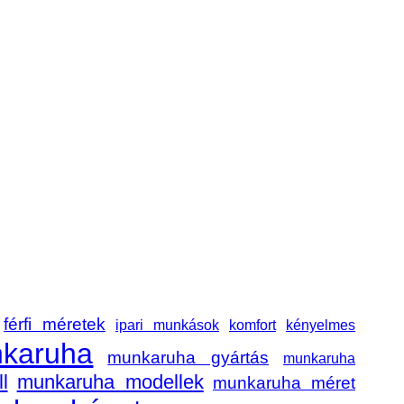
férfi méretek
ipari munkások
komfort
kényelmes
karuha
munkaruha gyártás
munkaruha
l
munkaruha modellek
munkaruha méret