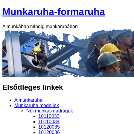
Munkaruha-formaruha
A munkában mindig munkaruhában
Elsődleges linkek
A munkaruha
Munkaruha modellek
Női munkás nadrágok
10110033
10110034
10120035
10120036