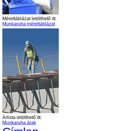
Mérettáblázat letölthető itt:
Munkaruha mérettáblázat
Árlista letölthető itt:
Munkaruha árak