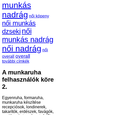
munkás
nadrág
női köpeny
női munkás
női
dzseki
munkás nadrág
női nadrág
női
overall
overall
további címkék
A munkaruha
felhasználók köre
2.
Egyenruha, formaruha,
munkaruha készítése
recepciósok, londinerek,
takarítók, erdészek, favágók,