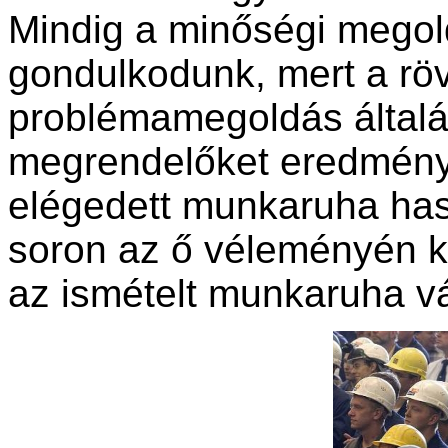
Mindig a minőségi mego
gondulkodunk, mert a rö
problémamegoldás általá
megrendelőket eredmény
elégedett munkaruha has
soron az ő véleményén ke
az ismételt munkaruha vá