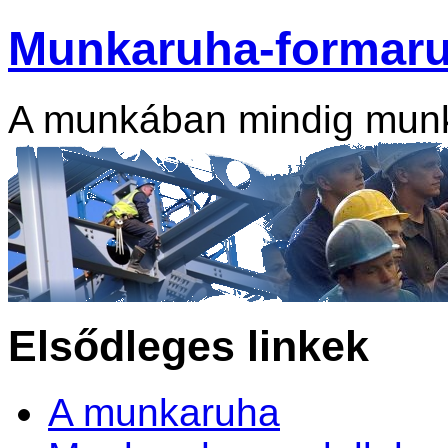
Munkaruha-formar
A munkában mindig mun
Elsődleges linkek
A munkaruha