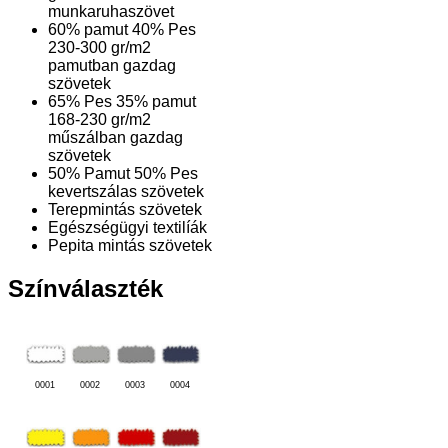
munkaruhaszövet
60% pamut 40% Pes
230-300 gr/m2
pamutban gazdag
szövetek
65% Pes 35% pamut
168-230 gr/m2
műszálban gazdag
szövetek
50% Pamut 50% Pes
kevertszálas szövetek
Terepmintás szövetek
Egészségügyi textilíák
Pepita mintás szövetek
Színválaszték
0001
0002
0003
0004