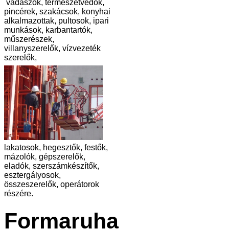
vadászok, természetvédők,
pincérek, szakácsok, konyhai
alkalmazottak, pultosok, ipari
munkások, karbantartók,
műszerészek,
villanyszerelők, vízvezeték
szerelők,
lakatosok, hegesztők, festők,
mázolók, gépszerelők,
eladók, szerszámkészítők,
esztergályosok,
összeszerelők, operátorok
részére.
Formaruha