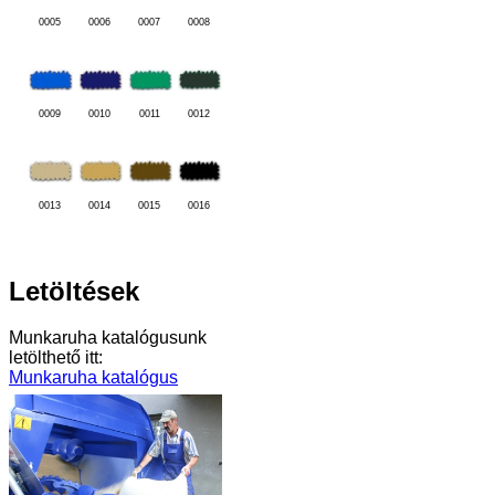
0005
0006
0007
0008
0009
0010
0011
0012
0013
0014
0015
0016
Letöltések
Munkaruha katalógusunk
letölthető itt:
Munkaruha katalógus