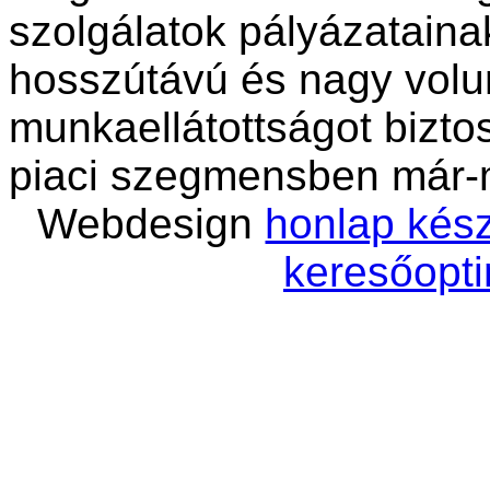
szolgálatok pályázatain
hosszútávú és nagy vol
munkaellátottságot bizto
piaci szegmensben már-
Webdesign
honlap kész
keresőopti