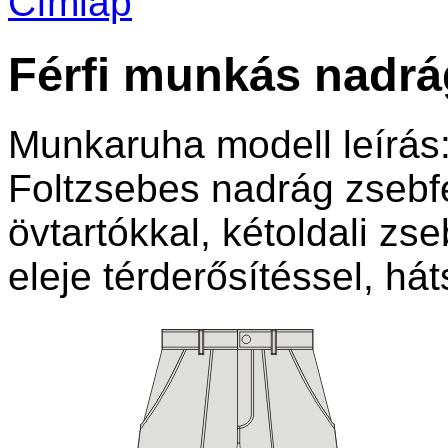
Címlap
Férfi munkás nadrá
Munkaruha modell leírás:
Foltzsebes nadrág zsebf
övtartókkal, kétoldali zs
eleje térderősítéssel, há