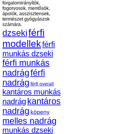
forgalomirányítók,
fogorvosok, mentősök,
ápolók, asszisztensek,
természet gyógyászok
számára.
férfi
dzseki
modellek
férfi
munkás dzseki
férfi munkás
nadrág
férfi
nadrág
férfi overall
kantáros munkás
kantáros
nadrág
nadrág
köpeny
melles nadrág
munkás dzseki