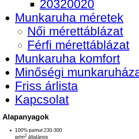
20320020
Munkaruha méretek
Női mérettáblázat
Férfi mérettáblázat
Munkaruha komfort
Minőségi munkaruháza
Friss árlista
Kapcsolat
Alapanyagok
100% pamut 230-300
2
gr/m
általános