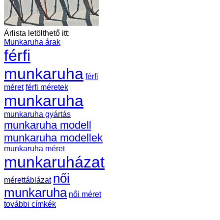
Árlista letölthető itt:
Munkaruha árak
férfi
munkaruha
férfi
méret
férfi méretek
munkaruha
munkaruha gyártás
munkaruha modell
munkaruha modellek
munkaruha méret
munkaruházat
női
mérettáblázat
munkaruha
női méret
további címkék