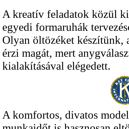
A kreatív feladatok közül k
egyedi formaruhák tervezés
Olyan öltözéket készítünk, 
érzi magát, mert anygválasz
kialakításával elégedett.
A komfortos, divatos mode
munkaidőt is hasznosan eltö