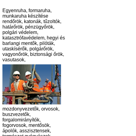
Egyenruha, formaruha,
munkaruha készítése
rendőrök, katonák, tűzoltók,
határőrök, pénzügyőrök,
polgári védelem,
katasztrófavédelem, hegyi és
barlangi mentők, pilóták,
utaskísérők, polgárőrök,
vagyonőrök, biztonsági őrök,
vasutasok,
mozdonyvezetők, orvosok,
buszvezetők,
forgalomirányítók,
fogorvosok, mentősök,
ápolók, asszisztensek,