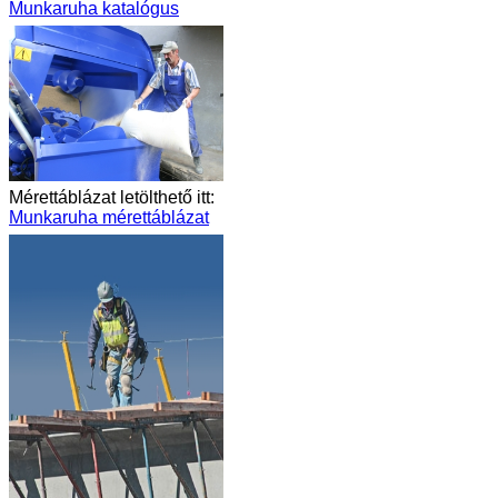
Munkaruha katalógus
Mérettáblázat letölthető itt:
Munkaruha mérettáblázat