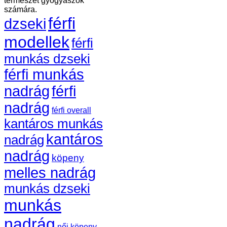
természet gyógyászok
számára.
férfi
dzseki
modellek
férfi
munkás dzseki
férfi munkás
nadrág
férfi
nadrág
férfi overall
kantáros munkás
kantáros
nadrág
nadrág
köpeny
melles nadrág
munkás dzseki
munkás
nadrág
női köpeny