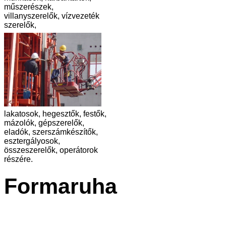
műszerészek,
villanyszerelők, vízvezeték
szerelők,
lakatosok, hegesztők, festők,
mázolók, gépszerelők,
eladók, szerszámkészítők,
esztergályosok,
összeszerelők, operátorok
részére.
Formaruha