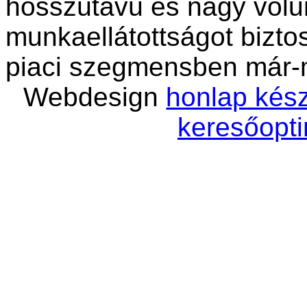
hosszútávú és nagy vol
munkaellátottságot bizto
piaci szegmensben már-
Webdesign
honlap kész
keresőopti