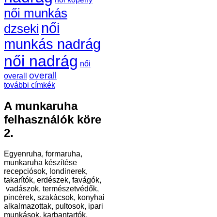
női munkás
női
dzseki
munkás nadrág
női nadrág
női
overall
overall
további címkék
A munkaruha
felhasználók köre
2.
Egyenruha, formaruha,
munkaruha készítése
recepciósok, londinerek,
takarítók, erdészek, favágók,
vadászok, természetvédők,
pincérek, szakácsok, konyhai
alkalmazottak, pultosok, ipari
munkások, karbantartók,