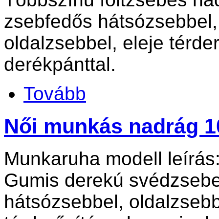
zsebfedős hátsózsebbel, 
oldalzsebbel, eleje térde
derékpánttal.
Tovább
Női munkás nadrág 1
Munkaruha modell leírás
Gumis derekú svédzsebes
hátsózsebbel, oldalzsebb