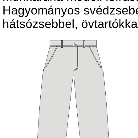
Hagyományos svédzsebes
hátsózsebbel, övtartókka