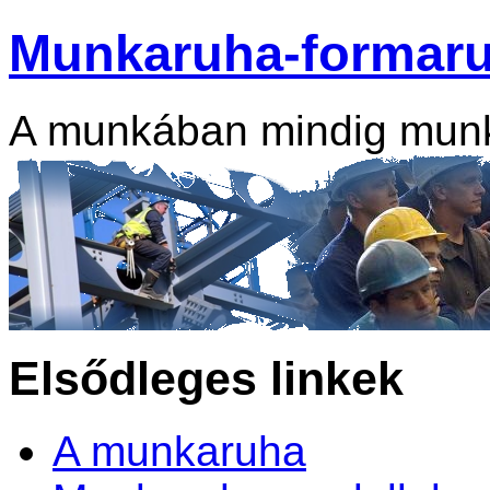
Munkaruha-formar
A munkában mindig mun
Elsődleges linkek
A munkaruha