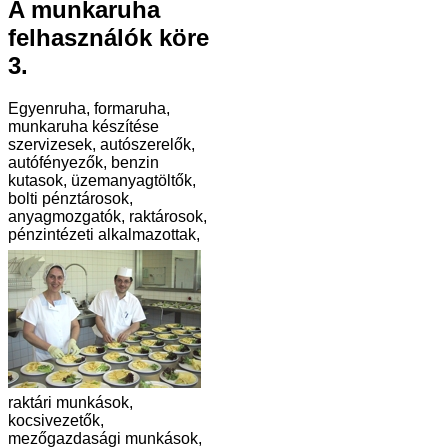
A munkaruha
felhasználók köre
3.
Egyenruha, formaruha,
munkaruha készítése
szervizesek, autószerelők,
autófényezők, benzin
kutasok, üzemanyagtöltők,
bolti pénztárosok,
anyagmozgatók, raktárosok,
pénzintézeti alkalmazottak,
raktári munkások,
kocsivezetők,
mezőgazdasági munkások,