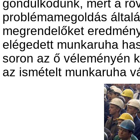
gondulkodunk, mert a rö
problémamegoldás általá
megrendelőket eredmény
elégedett munkaruha has
soron az ő véleményén ke
az ismételt munkaruha vá