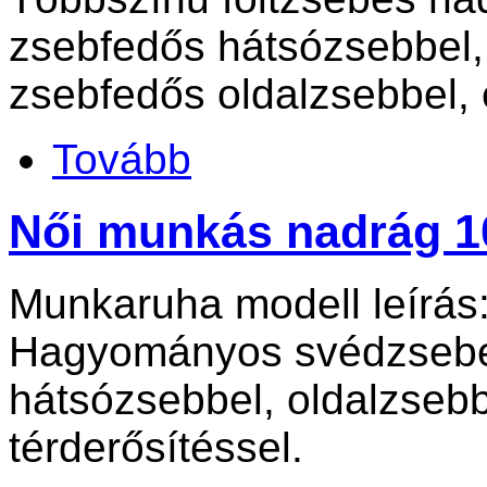
zsebfedős hátsózsebbel, ö
zsebfedős oldalzsebbel, e
Tovább
Női munkás nadrág 1
Munkaruha modell leírás
Hagyományos svédzsebes
hátsózsebbel, oldalzsebbe
térderősítéssel.