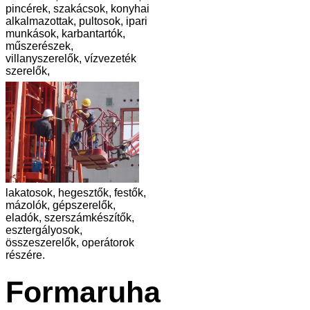
pincérek, szakácsok, konyhai
alkalmazottak, pultosok, ipari
munkások, karbantartók,
műszerészek,
villanyszerelők, vízvezeték
szerelők,
lakatosok, hegesztők, festők,
mázolók, gépszerelők,
eladók, szerszámkészítők,
esztergályosok,
összeszerelők, operátorok
részére.
Formaruha