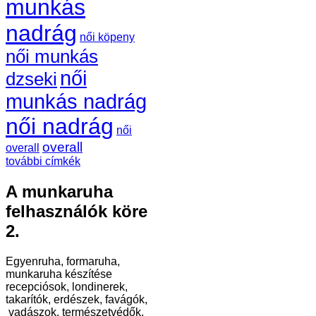
munkás
nadrág
női köpeny
női munkás
női
dzseki
munkás nadrág
női nadrág
női
overall
overall
további címkék
A munkaruha
felhasználók köre
2.
Egyenruha, formaruha,
munkaruha készítése
recepciósok, londinerek,
takarítók, erdészek, favágók,
vadászok, természetvédők,