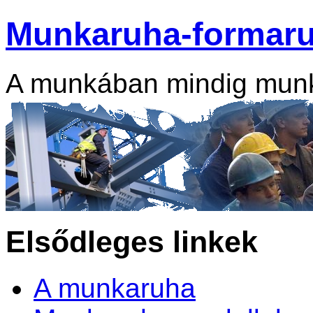
Munkaruha-formar
A munkában mindig mun
Elsődleges linkek
A munkaruha