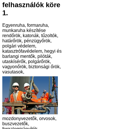
felhasználók köre
1.
Egyenruha, formaruha,
munkaruha készítése
rendőrök, katonák, tűzoltók,
határőrök, pénzügyőrök,
polgári védelem,
katasztrófavédelem, hegyi és
barlangi mentők, pilóták,
utaskísérők, polgárőrök,
vagyonőrök, biztonsági őrök,
vasutasok,
mozdonyvezetők, orvosok,
buszvezetők,
forgalomirányítók,