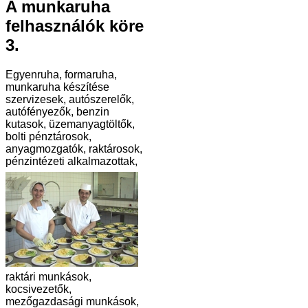
A munkaruha
felhasználók köre
3.
Egyenruha, formaruha,
munkaruha készítése
szervizesek, autószerelők,
autófényezők, benzin
kutasok, üzemanyagtöltők,
bolti pénztárosok,
anyagmozgatók, raktárosok,
pénzintézeti alkalmazottak,
raktári munkások,
kocsivezetők,
mezőgazdasági munkások,