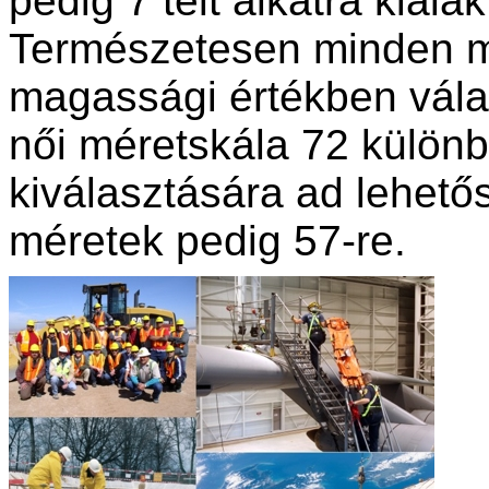
pedig 7 telt alkatra kiala
Természetesen minden m
magassági értékben válas
női méretskála 72 külön
kiválasztására ad lehetős
méretek pedig 57-re.