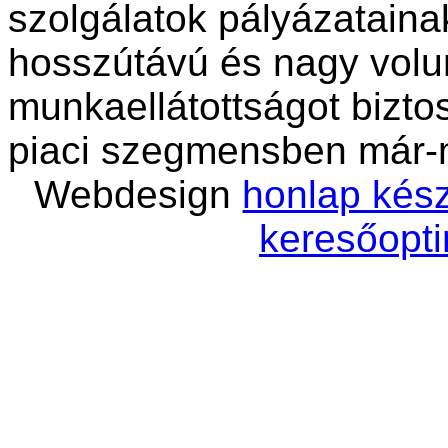
szolgálatok pályázatain
hosszútávú és nagy vol
munkaellátottságot bizto
piaci szegmensben már-
Webdesign
honlap kész
keresőopti