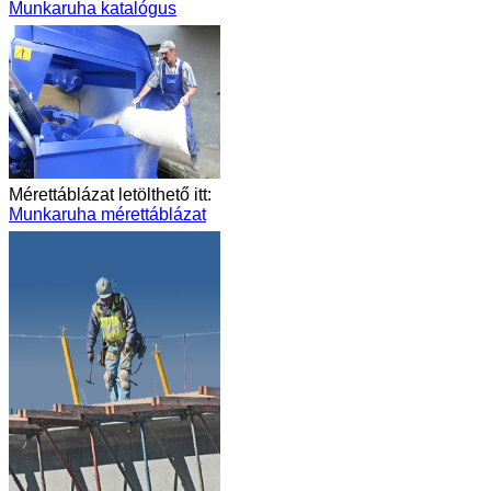
Munkaruha katalógus
Mérettáblázat letölthető itt:
Munkaruha mérettáblázat