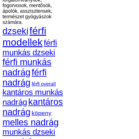
fogorvosok, mentősök,
ápolók, asszisztensek,
természet gyógyászok
számára.
férfi
dzseki
modellek
férfi
munkás dzseki
férfi munkás
nadrág
férfi
nadrág
férfi overall
kantáros munkás
kantáros
nadrág
nadrág
köpeny
melles nadrág
munkás dzseki