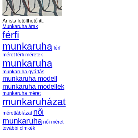
Árlista letölthető itt:
Munkaruha árak
férfi
munkaruha
férfi
méret
férfi méretek
munkaruha
munkaruha gyártás
munkaruha modell
munkaruha modellek
munkaruha méret
munkaruházat
női
mérettáblázat
munkaruha
női méret
további címkék