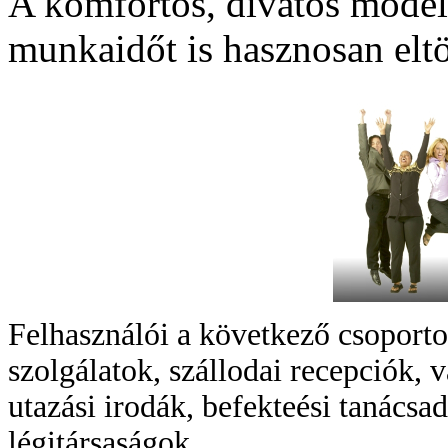
A komfortos, divatos mode
munkaidőt is hasznosan eltö
Felhasználói a következő csoportok
szolgálatok, szállodai recepciók,
utazási irodák, befekteési tanácsa
légitársaságok.