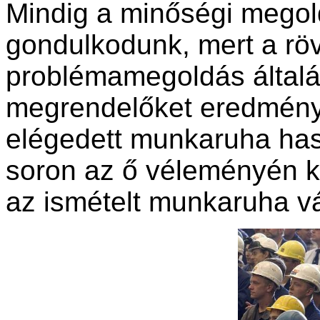
Mindig a minőségi mego
gondulkodunk, mert a rö
problémamegoldás általá
megrendelőket eredmény
elégedett munkaruha has
soron az ő véleményén ke
az ismételt munkaruha vá