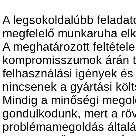
A legsokoldalúbb felada
megfelelő munkaruha elk
A meghatározott feltétel
kompromisszumok árán te
felhasználási igények és
nincsenek a gyártási kö
Mindig a minőségi mego
gondulkodunk, mert a rö
problémamegoldás általá