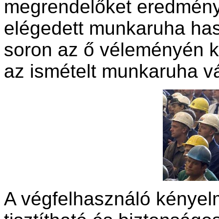
megrendelőket eredmény
elégedett munkaruha has
soron az ő véleményén ke
az ismételt munkaruha vá
A végfelhasználó kényelme