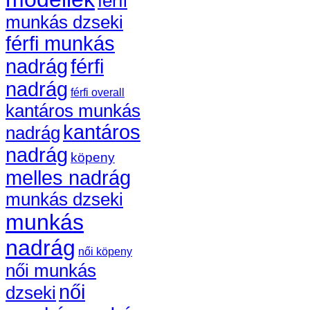
férfi
munkás dzseki
férfi munkás
nadrág
férfi
nadrág
férfi overall
kantáros munkás
kantáros
nadrág
nadrág
köpeny
melles nadrág
munkás dzseki
munkás
nadrág
női köpeny
női munkás
női
dzseki