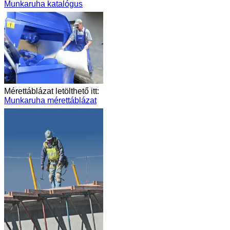
Munkaruha katalógus
Mérettáblázat letölthető itt:
Munkaruha mérettáblázat