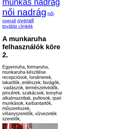
munkás nadrág
női nadrág
női
overall
overall
további címkék
A munkaruha
felhasználók köre
2.
Egyenruha, formaruha,
munkaruha készítése
recepciósok, londinerek,
takarítók, erdészek, favágók,
vadászok, természetvédők,
pincérek, szakácsok, konyhai
alkalmazottak, pultosok, ipari
munkások, karbantartók,
műszerészek,
villanyszerelők, vízvezeték
szerelők,