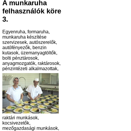
A munkaruha
felhasználók köre
3.
Egyenruha, formaruha,
munkaruha készítése
szervizesek, autószerelők,
autófényezők, benzin
kutasok, üzemanyagtöltők,
bolti pénztárosok,
anyagmozgatók, raktárosok,
pénzintézeti alkalmazottak,
raktári munkások,
kocsivezetők,
mezőgazdasági munkások,