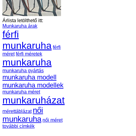
Árlista letölthető itt:
Munkaruha árak
férfi
munkaruha
férfi
méret
férfi méretek
munkaruha
munkaruha gyártás
munkaruha modell
munkaruha modellek
munkaruha méret
munkaruházat
női
mérettáblázat
munkaruha
női méret
további címkék