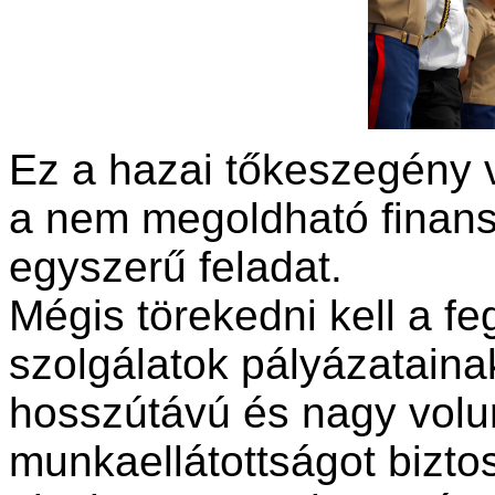
Ez a hazai tőkeszegény 
a nem megoldható finans
egyszerű feladat.
Mégis törekedni kell a fe
szolgálatok pályázatain
hosszútávú és nagy vol
munkaellátottságot bizto