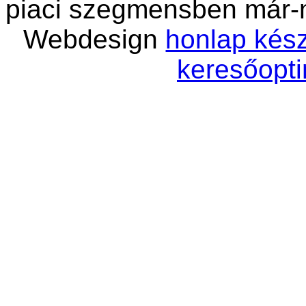
piaci szegmensben már-
Webdesign
honlap kész
keresőopti