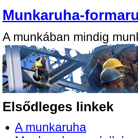
Munkaruha-formar
A munkában mindig mun
Elsődleges linkek
A munkaruha