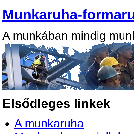
Munkaruha-formar
A munkában mindig mun
Elsődleges linkek
A munkaruha