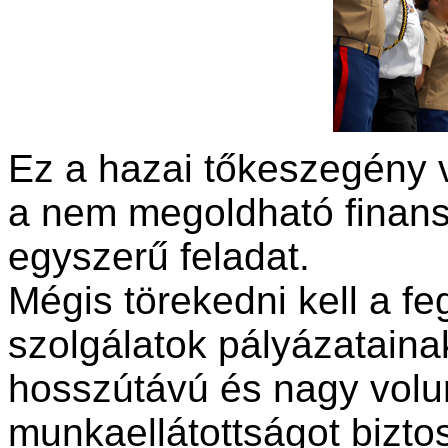
Ez a hazai tőkeszegény 
a nem megoldható finans
egyszerű feladat.
Mégis törekedni kell a fe
szolgálatok pályázatain
hosszútávú és nagy vol
munkaellátottságot bizto