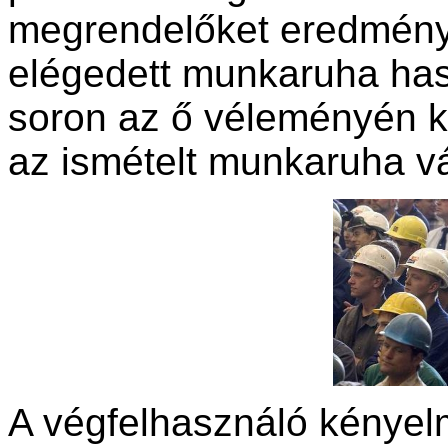
megrendelőket eredmény
elégedett munkaruha has
soron az ő véleményén ke
az ismételt munkaruha vá
A végfelhasználó kényelme