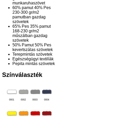
munkaruhaszövet
60% pamut 40% Pes
230-300 gr/m2
pamutban gazdag
szövetek
65% Pes 35% pamut
168-230 gr/m2
műszálban gazdag
szövetek
50% Pamut 50% Pes
kevertszálas szövetek
Terepmintás szövetek
Egészségügyi textilíák
Pepita mintás szövetek
Színválaszték
0001
0002
0003
0004