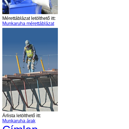
Mérettáblázat letölthető itt:
Munkaruha mérettáblázat
Árlista letölthető itt:
Munkaruha árak