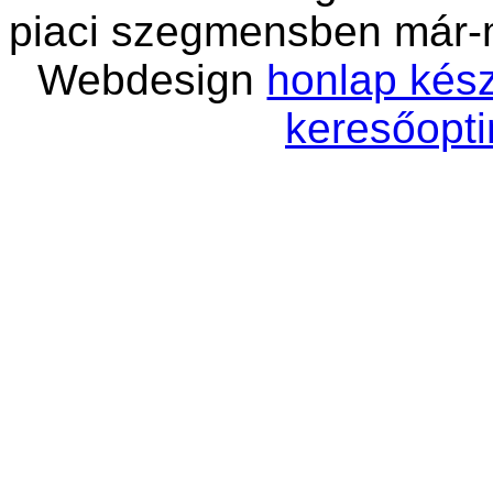
piaci szegmensben már-
Webdesign
honlap kész
keresőopti