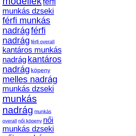
modellek
férfi
munkás dzseki
férfi munkás
nadrág
férfi
nadrág
férfi overall
kantáros munkás
kantáros
nadrág
nadrág
köpeny
melles nadrág
munkás dzseki
munkás
nadrág
munkás
női
overall
női köpeny
munkás dzseki