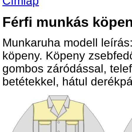
Címlap
Férfi munkás köpe
Munkaruha modell leírás:
köpeny. Köpeny zsebfedős
gombos záródással, telef
betétekkel, hátul derékpá