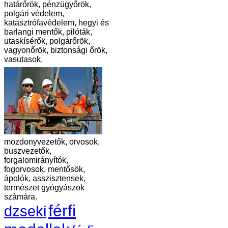
határőrök, pénzügyőrök,
polgári védelem,
katasztrófavédelem, hegyi és
barlangi mentők, pilóták,
utaskísérők, polgárőrök,
vagyonőrök, biztonsági őrök,
vasutasok,
mozdonyvezetők, orvosok,
buszvezetők,
forgalomirányítók,
fogorvosok, mentősök,
ápolók, asszisztensek,
természet gyógyászok
számára.
férfi
dzseki