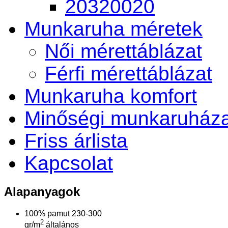
20320020
Munkaruha méretek
Női mérettáblázat
Férfi mérettáblázat
Munkaruha komfort
Minőségi munkaruháza
Friss árlista
Kapcsolat
Alapanyagok
100% pamut 230-300
2
gr/m
általános