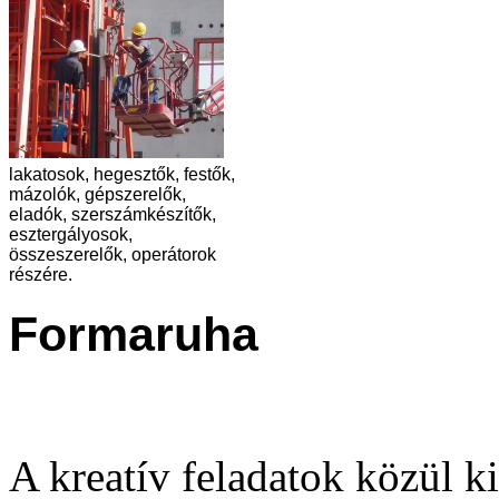
lakatosok, hegesztők, festők,
mázolók, gépszerelők,
eladók, szerszámkészítők,
esztergályosok,
összeszerelők, operátorok
részére.
Formaruha
A kreatív feladatok közül k