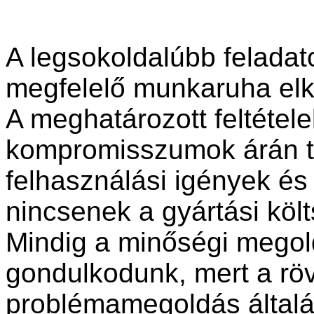
A legsokoldalúbb felada
megfelelő munkaruha elk
A meghatározott feltétel
kompromisszumok árán te
felhasználási igények és
nincsenek a gyártási kö
Mindig a minőségi mego
gondulkodunk, mert a rö
problémamegoldás általá