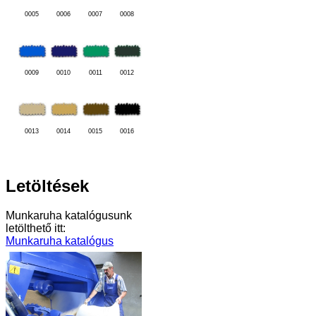
0005
0006
0007
0008
0009
0010
0011
0012
0013
0014
0015
0016
Letöltések
Munkaruha katalógusunk
letölthető itt:
Munkaruha katalógus