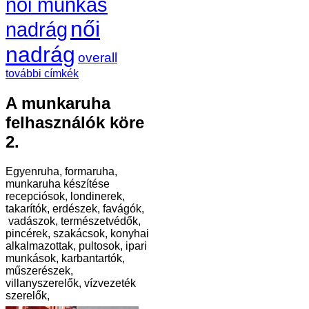
női munkás
női
nadrág
nadrág
overall
további címkék
A munkaruha
felhasználók köre
2.
Egyenruha, formaruha,
munkaruha készítése
recepciósok, londinerek,
takarítók, erdészek, favágók,
vadászok, természetvédők,
pincérek, szakácsok, konyhai
alkalmazottak, pultosok, ipari
munkások, karbantartók,
műszerészek,
villanyszerelők, vízvezeték
szerelők,